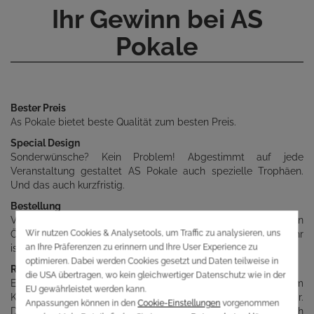
Ihr Gewinn bei AS
Pokale
Bester Preis
As Pokale bietet beste Qualität zum besten Preis.
Special Design
Sonderwünsche? Kein Problem! Abgestimmt auf jede
Veranstaltung gestaltet AS Pokale auch spezielle Trophäen.
Und das auch kurzfristig.
Bestellung
Vor Ort, am Telefon, per Fax oder Mail – unser Team ist zu den
Öffnungszeiten des Schauraums erreichbar. Rund um die Uhr
ist unser Webshop für Sie da.
Riesige Auswahl
Eine große Auswahl des Sortiments stellen wir Ihnen in diesem
Katalog vor. Die hier gezeigten Pokale sind sofort lieferbar.
Darüber hinaus werden im Schauraum und Webshop auch