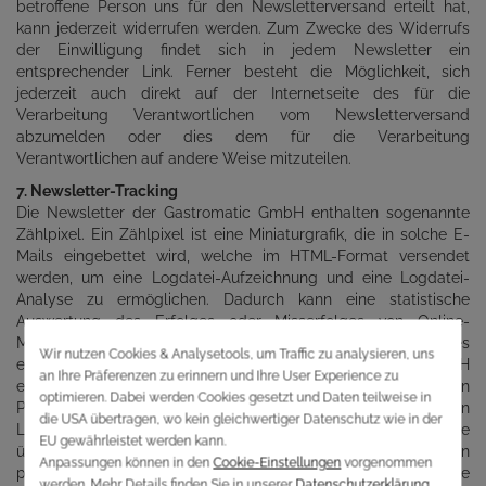
betroffene Person uns für den Newsletterversand erteilt hat,
kann jederzeit widerrufen werden. Zum Zwecke des Widerrufs
der Einwilligung findet sich in jedem Newsletter ein
entsprechender Link. Ferner besteht die Möglichkeit, sich
jederzeit auch direkt auf der Internetseite des für die
Verarbeitung Verantwortlichen vom Newsletterversand
abzumelden oder dies dem für die Verarbeitung
Verantwortlichen auf andere Weise mitzuteilen.
7. Newsletter-Tracking
Die Newsletter der Gastromatic GmbH enthalten sogenannte
Zählpixel. Ein Zählpixel ist eine Miniaturgrafik, die in solche E-
Mails eingebettet wird, welche im HTML-Format versendet
werden, um eine Logdatei-Aufzeichnung und eine Logdatei-
Analyse zu ermöglichen. Dadurch kann eine statistische
Auswertung des Erfolges oder Misserfolges von Online-
Marketing-Kampagnen durchgeführt werden. Anhand des
eingebetteten Zählpixels kann die Gastromatic GmbH
erkennen, ob und wann eine E-Mail von einer betroffenen
Person geöffnet wurde und welche in der E-Mail befindlichen
Links von der betroffenen Person aufgerufen wurden. Solche
über die in den Newslettern enthaltenen Zählpixel erhobenen
personenbezogenen Daten, werden von dem für die