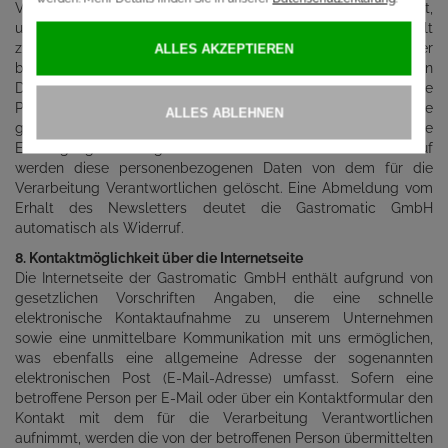
Verarbeitung Verantwortlichen gespeichert und ausgewertet,
um den Newsletterversand zu optimieren und den Inhalt
zukünftiger Newsletter noch besser den Interessen der
betroffenen Person anzupassen. Diese personenbezogenen
Daten werden nicht an Dritte weitergegeben. Betroffene
Personen sind jederzeit berechtigt, die diesbezügliche
gesonderte, über das Double-Opt-In-Verfahren abgegebene
Einwilligungserklärung zu widerrufen. Nach einem Widerruf
werden diese personenbezogenen Daten von dem für die
Verarbeitung Verantwortlichen gelöscht. Eine Abmeldung vom
Erhalt des Newsletters deutet die Gastromatic GmbH
automatisch als Widerruf.
8. Kontaktmöglichkeit über die Internetseite
Die Internetseite der Gastromatic GmbH enthält aufgrund von
gesetzlichen Vorschriften Angaben, die eine schnelle
elektronische Kontaktaufnahme zu unserem Unternehmen
sowie eine unmittelbare Kommunikation mit uns ermöglichen,
was ebenfalls eine allgemeine Adresse der sogenannten
elektronischen Post (E-Mail-Adresse) umfasst. Sofern eine
betroffene Person per E-Mail oder über ein Kontaktformular den
Kontakt mit dem für die Verarbeitung Verantwortlichen
aufnimmt, werden die von der betroffenen Person übermittelten