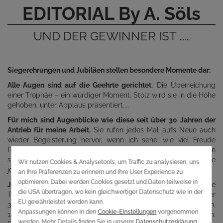
EDITORIAL By A. Söls
UND DER GEWINNER IST ……
Siegerehrungen und Jubiläen stellen besondere Momente dar:
Alle Augen sind auf die Geehrte gerichtet.
Die Überreichung
einer Trophäe – ein würdiger Moment. Stolz wird sie in die Höhe
gehoben, unter Applaus präsentiert....
Für mich sind Augenblicke wie diese seit über 30 Jahren der
Antrieb für meine Arbeit.
Sie rufen jedes Mal aufs Neue auch
wieder Begeisterung hervor, wenn ich sehe, wie viel Freude
Pokale und Ehrenpreise aus unserem Sortiment bereiten. Denn
sie sind Erinnerungen an besondere Tage, an Erfolge, an die
jeder gerne zurückdenkt.
Jede Erinnerung ist einzigartig.
Daher sollte es auch die
Trophäe sein. AS Pokale bietet eine große Auswahl an über
30.000 Pokalen und Trophäen, 100.000 Sportmotivauflagen,
10.000 Medaillen sowie tausende Gravurtafeln und Schildern.