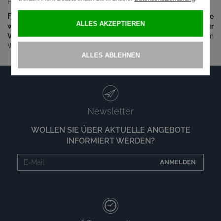
Für die individuelle Gestaltung jedes Siegerpreises.
Für die entsprechende Beratung und auch die anschließende
wunschgemäße Ausführung stehen mein Team und ich zur
Verfügung
– an unserem Standort in Eisenstadt sowie über den
Webshop
www.aspokale.at
.
Newsletter
WOLLEN SIE ÜBER AKTUELLE ANGEBOTE
INFORMIERT WERDEN?
ANMELDEN