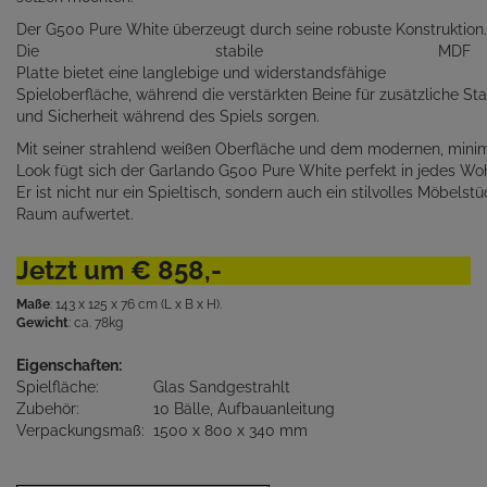
Der G500 Pure White überzeugt durch seine robuste Konstruktion
Die stabile MDF
Platte bietet eine langlebige und widerstandsfähige
Spieloberfläche, während die verstärkten Beine für zusätzliche Sta
und Sicherheit während des Spiels sorgen.
Mit seiner strahlend weißen Oberfläche und dem modernen, minim
Look fügt sich der Garlando G500 Pure White perfekt in jedes Wo
Er ist nicht nur ein Spieltisch, sondern auch ein stilvolles Möbelst
Raum aufwertet.
Jetzt um € 858,-
Maße
: 143 x 125 x 76 cm (L x B x H).
Gewicht
: ca. 78kg
Eigenschaften:
Spielfläche:
Glas Sandgestrahlt
Zubehör:
10 Bälle, Aufbauanleitung
Verpackungsmaß:
1500 x 800 x 340 mm