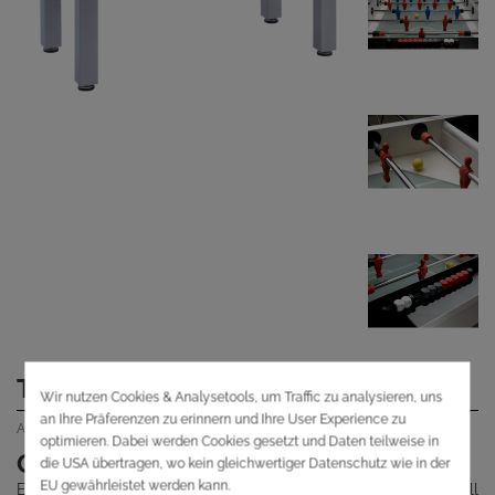
Tischfußball PRO Champion ITSF
Art Nr.: NIE60014
Garlando PRO Champion ITSF
Erleben Sie das ultimative Tischfußball