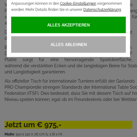
Vergnügen mit dem Garlando
PRO Champion ITSF! Dieser Tisch ist nicht nur ein echter Blickfan
sondern auch ein Meisterwerk der Ingenieurskunst, das speziell fü
anspruchsvolle Spieler und Turniere entwickelt wurde
Der Garlando PRO Champion ITSF überzeugt
durch seine robuste
Bauweise und die Verwendung erstklassiger Materialien.
Die stabile MDF
Platte sorgt für eine hervorragende Spieloberfläche,
während die verstärkten Ecken und die langlebigen Beine für Stabi
und Langlebigkeit garantieren.
Als offizieller Tisch für internationale Turniere erfüllt der Garlando
PRO Championdie strengen Standards der International Table So
Federation (ITSF). Dies bedeutet, dass Sie mit diesem Tisch auf 
Niveau spielen können, egal ob im Freundeskreis oder bei Wettkä
Jetzt um € 975,-
Maße
: 150 x 110 x 7.6 cm (L x B x H).