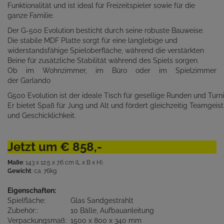
Funktionalität und ist ideal für Freizeitspieler sowie für die
ganze Familie.
Der G-500 Evolution besticht durch seine robuste Bauweise.
Die stabile MDF Platte sorgt für eine langlebige und
widerstandsfähige Spieloberfläche, während die verstärkten
Beine für zusätzliche Stabilität während des Spiels sorgen.
Ob im Wohnzimmer, im Büro oder im Spielzimmer
der Garlando
G500 Evolution ist der ideale Tisch für gesellige Runden und Turn
Er bietet Spaß für Jung und Alt und fördert gleichzeitig Teamgeist
und Geschicklichkeit.
Jetzt um € 858,-
Maße
: 143 x 12.5 x 7.6 cm (L x B x H).
Gewicht
: ca. 76kg
Eigenschaften:
Spielfläche:
Glas Sandgestrahlt
Zubehör::
10 Bälle, Aufbauanleitung
Verpackungsmaß:
1500 x 800 x 340 mm