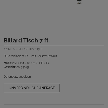
Billard Tisch 7 ft.
Art Nr.: AS-BILLARDTISCH7FT
Billardtisch 7 Ft. , mit Münzeinwurf
Maße
: 234 x 134 x 83 cm (L x B x H).
Gewicht
: ca. 330kg
Datenblatt anzeigen
UNVERBINDLICHE ANFRAGE