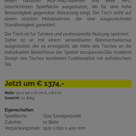
einem robusten MDF-Holz-Rahmen und einer HPL-
beschichteten Spielfläche ausgestattet, die für eine hohe
Beständigkeit gegenüber Abnutzung sorgt. Der Tisch steht auf
einem stabilen Metallrahmen, der eine ausgezeichnete
Standfestigkeit garantiert.
Der Tisch ist für Turniere und professionelle Nutzung optimiert.
Daher ist er mit einem verstellbaren Beinmechanismus
ausgestattet, der es ermöglicht, die Höhe des Tisches an die
individuellen Bedürfnisse der Spieler anzupassen.Das moderne
Design des Tisches kombiniert Funktionalität mit ästhetischem
Stil.
Jetzt um € 1374,-
Maße
: 150 x 110 x 77 cm (L x B x H).
Gewicht
: ca. 82kg
Eigenschaften:
Spielfläche:
Glas Sandgestrahlt
Zubehör:
10 Bälle
Verpackungsmaß:
1520 x 820 x 400 mm