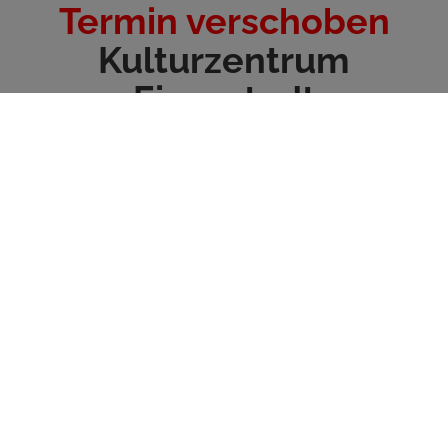
Termin verschoben
Kulturzentrum
Eisenstadt
Franz Schubert-Platz 6
AN EVENING WITH PHIL TAYLOR
AND FRIENDS
Es wird ein Abend der Superlative, bei dem sich die
Top-Stars
des Dartsports
zum ersten Mal im Burgenland treffen.
Phil
Taylor
, mit sechzehn Weltmeistertiteln der erfolgreichste
Spieler in der Geschichte dieses Sports, misst sich unter
anderem mit
Mensur Suljovic, Rowby John Rodriguez
und
Darts-Lady
Fallon Sherrock
. Auf die Gäste wartet ein
gediegenes Dinner, erstklassige Burgenländische Weine und ein
Showprogramm, das nicht nur die Herzen von Dartfans
höherschlagen lässt. Ein Charity-Match mit VIP-Gast,