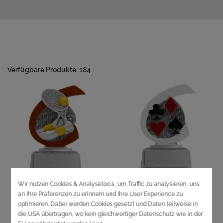
Verfügbare Produkte: 184
Trophäe Tennis 10cm
Trophäe Kartenspiel 10cm
00
00