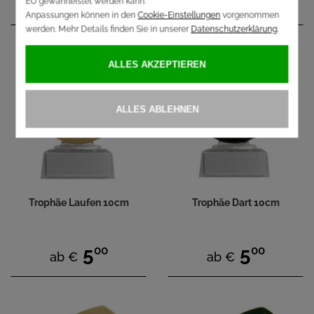
5
5
ab €
ab €
Trophäe Laufen 10cm
Trophäe Dart 10cm
00
00
5
5
ab €
ab €