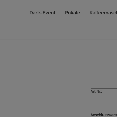
Darts Event
Pokale
Kaffeemasc
« zurück
Art.Nr.:
Anschlusswert