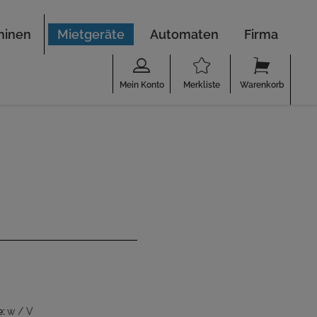
hinen
Mietgeräte
Automaten
Firma
Mein Konto
Merkliste
Warenkorb
e:
w / V