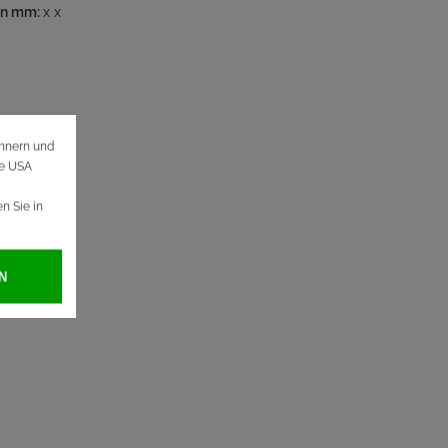
in mm:
x x