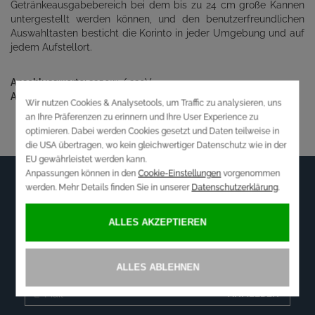
Getränkeausgabebereich bei dem bis zu 24 cm große Kannen
untergestellt werden können, und den benutzerfreundlichen
Auswahltasten besticht die Korinto in jeder Umgebung und auf
jedem Aufstellort.
Anschlusswerte:
3250w / 230V
Abmessungen in mm:
0 x 0 x 0
Newsletter
WOLLEN SIE ÜBER AKTUELLE ANGEBOTE
INFORMIERT WERDEN?
ANMELDEN