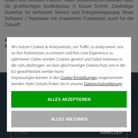
hellen und dunklen Plätzen. Klare Bedienerinformationen über
ein großflächiges Grafikdisplay in blauer Schrift. Zweiteilige
Außentür für einfachen Service und Energieeinsparung. Neue
Software / Hardware mit erweiterten Funktionen, auch für die
Zukunft.
Anschlusswerte:
800w / 230V
Abmessungen in mm:
0 x 0 x 0
Newsletter
WOLLEN SIE ÜBER AKTUELLE ANGEBOTE
INFORMIERT WERDEN?
ANMELDEN