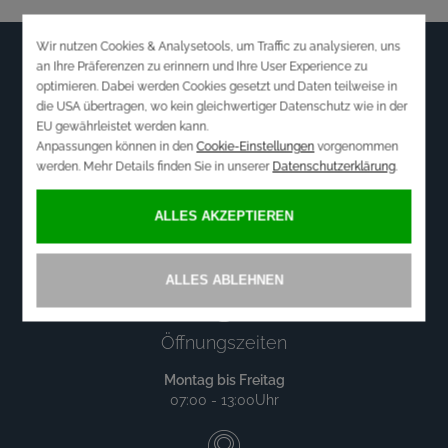
Newsletter
WOLLEN SIE ÜBER AKTUELLE ANGEBOTE
INFORMIERT WERDEN?
ANMELDEN
Öffnungszeiten
Montag bis Freitag
07:00 - 13:00Uhr